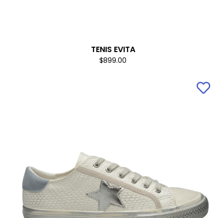
TENIS EVITA
$899.00