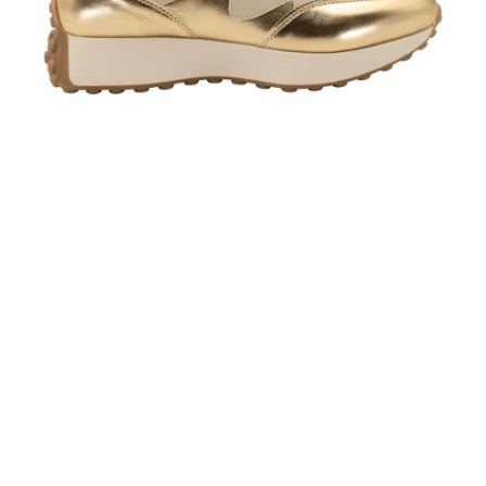
NEW IN
TENIS KETA
$1,039.00