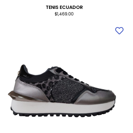
TENIS ECUADOR
$1,469.00