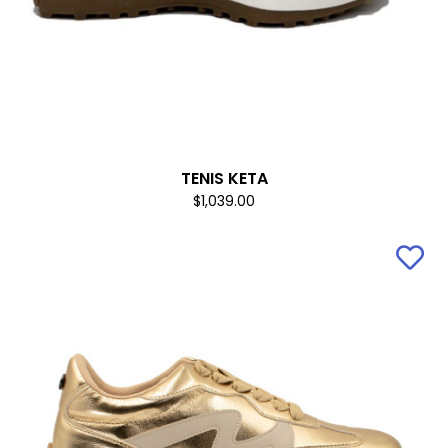
TENIS KETA
$1,039.00