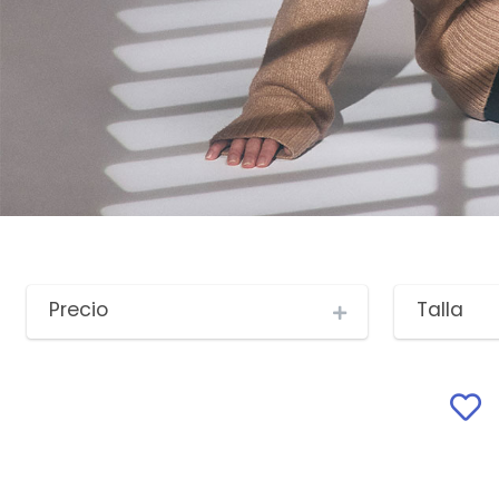
Precio
Talla