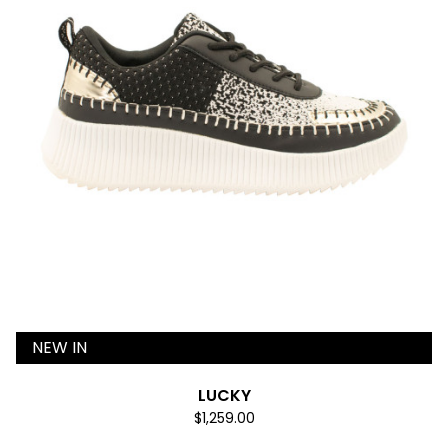
NEW IN
LUCKY
$1,259.00