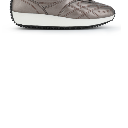
TENIS LILA
$899.00