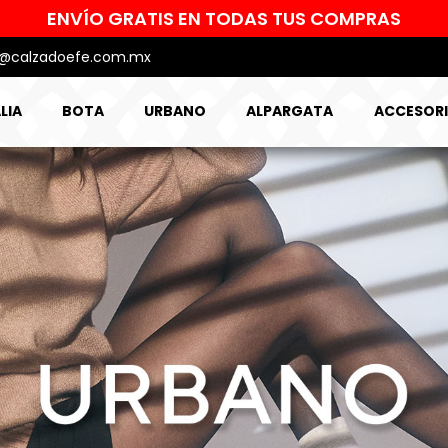
ENVÍO GRATIS EN TODAS TUS COMPRAS
b@calzadoefe.com.mx
LIA
BOTA
URBANO
ALPARGATA
ACCESOR