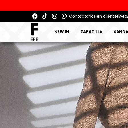
Contáctanos en
clienteswe
NEW IN
ZAPATILLA
SANDA