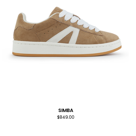
SIMBA
$849.00